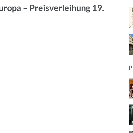
uropa – Preisverleihung 19.
P
–