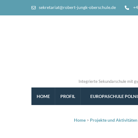
sekretariat@robert-jungk-oberschule.de
+4
Integrierte Sekundarschule mit g
HOME
PROFIL
EUROPASCHULE POLN
Home
>
Projekte und Aktivitäten