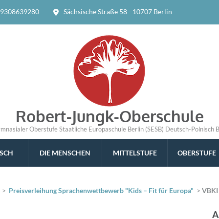
9308639280
Sächsische Straße 58 - 10707 Berlin
Robert-Jungk-Oberschule
ymnasialer Oberstufe Staatliche Europaschule Berlin (SESB) Deutsch-Polnisch 
ISCH
DIE MENSCHEN
MITTELSTUFE
OBERSTUFE
>
Preisverleihung Sprachenwettbewerb "Kids – Fit für Europa"
>
VBKI 
A