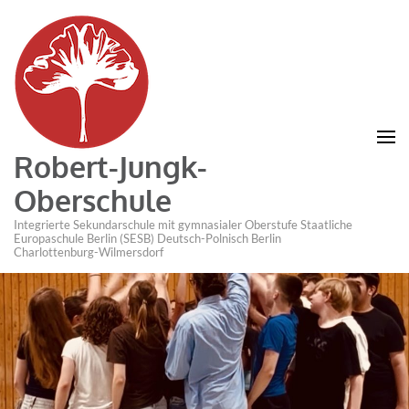
Robert-Jungk-
Oberschule
Integrierte Sekundarschule mit gymnasialer Oberstufe Staatliche
Europaschule Berlin (SESB) Deutsch-Polnisch Berlin
Charlottenburg-Wilmersdorf