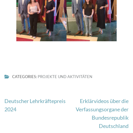
CATEGORIES:
PROJEKTE UND AKTIVITÄTEN
Beitragsnavigation
Deutscher Lehrkräftepreis
Erklärvideos über die
2024
Verfassungsorgane der
Bundesrepublik
Deutschland