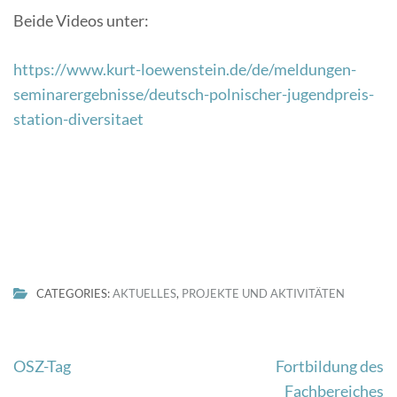
Beide Videos unter:
https://www.kurt-loewenstein.de/de/meldungen-
seminarergebnisse/deutsch-polnischer-jugendpreis-
station-diversitaet
CATEGORIES:
AKTUELLES
,
PROJEKTE UND AKTIVITÄTEN
Beitragsnavigation
OSZ-Tag
Fortbildung des
Fachbereiches