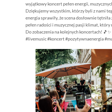
wyjątkowy koncert pełen energii, muzycznyc
Dziękujemy wszystkim, którzy byli z nami te
energia sprawiły, że scena dosłownie tętniła
pełen radości i muzycznej pasji klimat, który
Do zobaczenia na kolejnych koncertach! 🎵✨
#livemusic #koncert #pozytywnaenergia #m