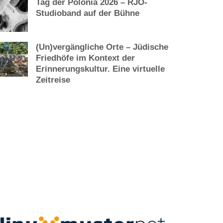
Tag der Polonia 2026 – RJO-
Studioband auf der Bühne
(Un)vergängliche Orte – Jüdische
Friedhöfe im Kontext der
Erinnerungskultur. Eine virtuelle
Zeitreise