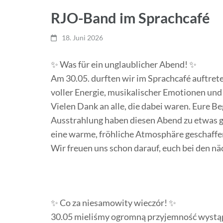
RJO-Band im Sprachcafé
18. Juni 2026
✨ Was für ein unglaublicher Abend! ✨
Am 30.05. durften wir im Sprachcafé auftre
voller Energie, musikalischer Emotionen un
Vielen Dank an alle, die dabei waren. Eure B
Ausstrahlung haben diesen Abend zu etwas
eine warme, fröhliche Atmosphäre geschaffen,
Wir freuen uns schon darauf, euch bei den 
✨ Co za niesamowity wieczór! ✨
30.05 mieliśmy ogromną przyjemność wystąp