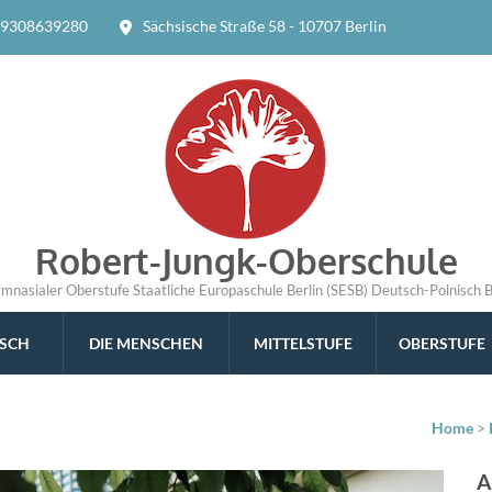
9308639280
Sächsische Straße 58 - 10707 Berlin
Robert-Jungk-Oberschule
ymnasialer Oberstufe Staatliche Europaschule Berlin (SESB) Deutsch-Polnisch 
ISCH
DIE MENSCHEN
MITTELSTUFE
OBERSTUFE
Home
>
A