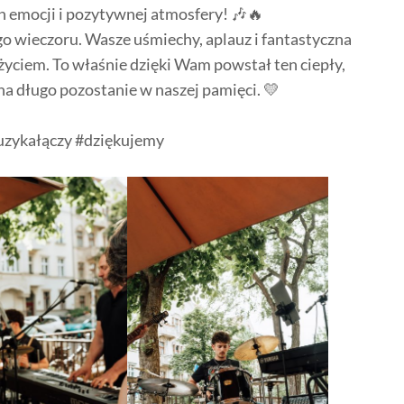
h emocji i pozytywnej atmosfery! 🎶🔥
go wieczoru. Wasze uśmiechy, aplauz i fantastyczna
 życiem. To właśnie dzięki Wam powstał ten ciepły,
 na długo pozostanie w naszej pamięci. 💛
uzykałączy #dziękujemy