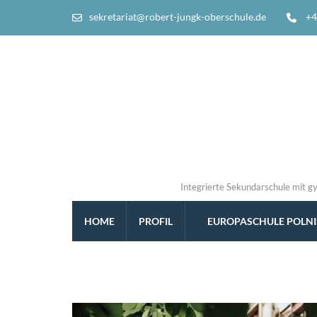
sekretariat@robert-jungk-oberschule.de
+4
Integrierte Sekundarschule mit g
HOME
PROFIL
EUROPASCHULE POLN