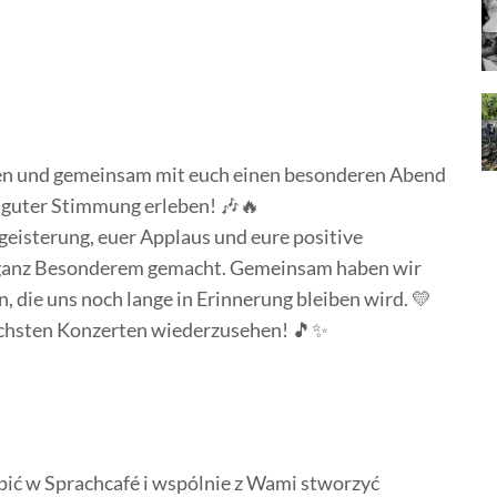
ten und gemeinsam mit euch einen besonderen Abend
d guter Stimmung erleben! 🎶🔥
egeisterung, euer Applaus und eure positive
 ganz Besonderem gemacht. Gemeinsam haben wir
 die uns noch lange in Erinnerung bleiben wird. 💛
nächsten Konzerten wiederzusehen! 🎵✨
ić w Sprachcafé i wspólnie z Wami stworzyć