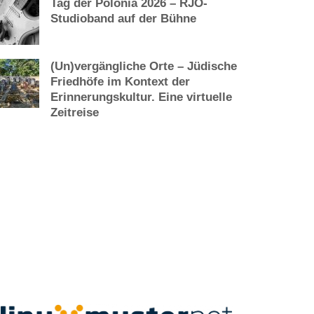
Tag der Polonia 2026 – RJO-
Studioband auf der Bühne
(Un)vergängliche Orte – Jüdische
Friedhöfe im Kontext der
Erinnerungskultur. Eine virtuelle
Zeitreise