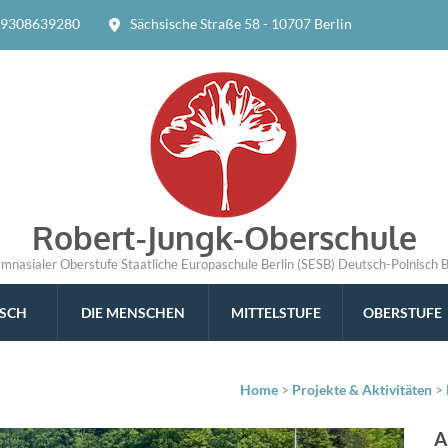
9308639280
Sächsische Straße 58 - 10707 Berlin
Robert-Jungk-Oberschule
ymnasialer Oberstufe Staatliche Europaschule Berlin (SESB) Deutsch-Polnisch 
ISCH
DIE MENSCHEN
MITTELSTUFE
OBERSTUFE
Home
>
Projekte & Aktivitäten
>
A