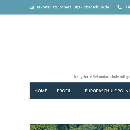
sekretariat@robert-jungk-oberschule.de
+4
Integrierte Sekundarschule mit g
HOME
PROFIL
EUROPASCHULE POLN