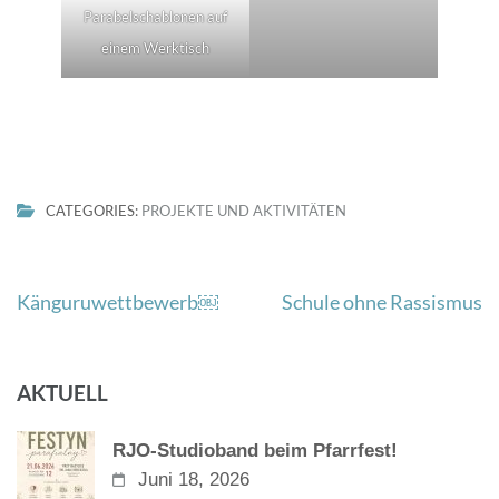
Parabelschablonen auf
einem Werktisch
CATEGORIES:
PROJEKTE UND AKTIVITÄTEN
Beitragsnavigation
Känguruwettbewerb￼
Schule ohne Rassismus
AKTUELL
RJO-Studioband beim Pfarrfest!
Juni 18, 2026