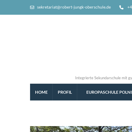
sekretariat@robert-jungk-oberschule.de
+4
Integrierte Sekundarschule mit g
HOME
PROFIL
EUROPASCHULE POLN