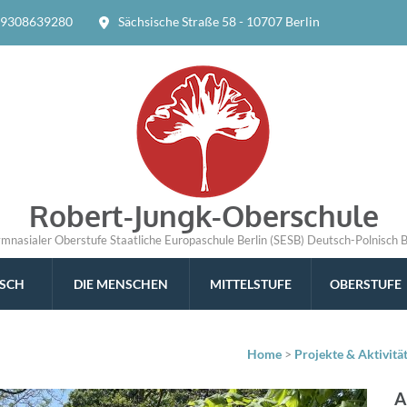
9308639280
Sächsische Straße 58 - 10707 Berlin
Robert-Jungk-Oberschule
ymnasialer Oberstufe Staatliche Europaschule Berlin (SESB) Deutsch-Polnisch 
ISCH
DIE MENSCHEN
MITTELSTUFE
OBERSTUFE
Home
>
Projekte & Aktivitä
A