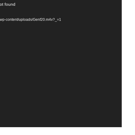
ot found
de/wp-content/uploads/Genf20.m4v?_=1