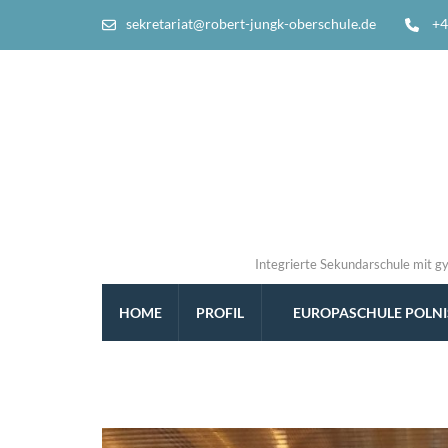
sekretariat@robert-jungk-oberschule.de
+4
Integrierte Sekundarschule mit g
HOME
PROFIL
EUROPASCHULE POLN