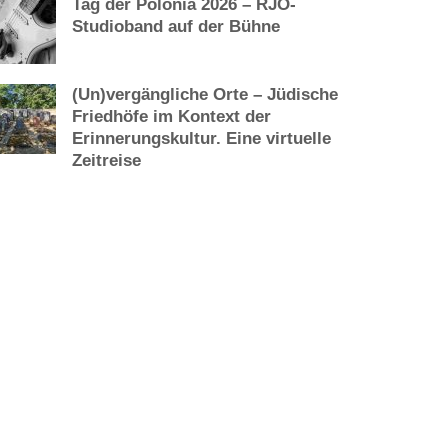
Tag der Polonia 2026 – RJO-
Studioband auf der Bühne
(Un)vergängliche Orte – Jüdische
Friedhöfe im Kontext der
Erinnerungskultur. Eine virtuelle
Zeitreise