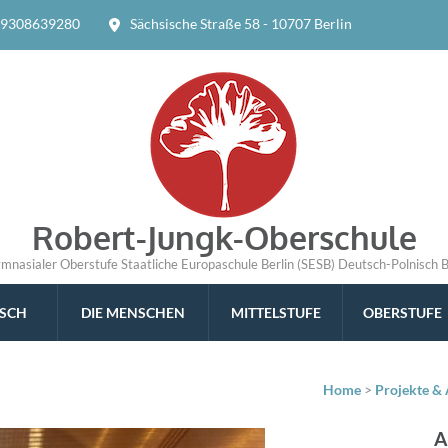
9308639280
Sächsische Straße 58 - 10707 Berlin
Robert-Jungk-Oberschule
ymnasialer Oberstufe Staatliche Europaschule Berlin (SESB) Deutsch-Polnisch 
ISCH
DIE MENSCHEN
MITTELSTUFE
OBERSTUFE
Home
>
Projekte & 
A