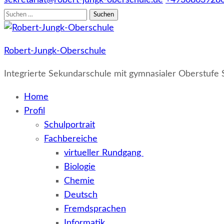
sekretariat@robert-jungk-oberschule.de
+4930863928
Suchen
nach:
Robert-Jungk-Oberschule
Integrierte Sekundarschule mit gymnasialer Oberstufe 
Home
Profil
Schulportrait
Fachbereiche
virtueller Rundgang
Biologie
Chemie
Deutsch
Fremdsprachen
Informatik