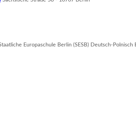
0
Sächsische Straße 58 - 10707 Berlin
Staatliche Europaschule Berlin (SESB) Deutsch-Polnisch